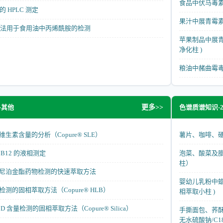
食品中伏马毒素的
的 HPLC 测定
果汁中展青霉素检
S 方法用于食用油中丙烯酰胺的检测
苹果制品中展青霉
净化柱 )
粮油中赭曲霉毒素
-其他
色谱质谱知识-2
更多>>
生素含量的分析（Copure® SLE）
薯片、咖啡、
B12 的液相测定
泡菜、酸菜及腊肠
柱）
尼泊金酯药物检测的快速萃取方法
婴幼儿乳粉中蜡样
测的固相萃取方法（Copure® HLB）
相萃取小柱 )
 含量检测的固相萃取方法（Copure® Silica）
手撕面包、荞酥
无水硫酸钠/C18/