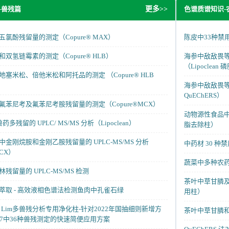
-兽残篇
色谱质谱知识-
更多>>
氯酚残留量的测定（Copure® MAX）
陈皮中33种禁用
双氢链霉素的测定（Copure® HLB）
海参中敌敌畏等2
（Lipoclean
塞米松、倍他米松和阿托品的测定 （Copure® HLB
海参中敌敌畏等有
QuEChERS）
氟苯尼考及氟苯尼考胺残留量的测定（Copure®MCX）
动物源性食品中 3
药多残留的 UPLC/ MS/MS 分析（Lipoclean）
脂去除柱）
金刚烷胺和金刚乙胺残留量的 UPLC-MS/MS 分析
中药材 30 种禁
MCX）
蔬菜中多种农药残留
残留量的 UPLC-MS/MS 检测
茶叶中草甘膦及其
萃取 - 高效液相色谱法检测鱼肉中孔雀石绿
用柱）
HLB Lim多兽残分析专用净化柱-针对2022年国抽细则新增方
茶叶中草甘膦和
58.17中36种兽残测定的快速简便应用方案