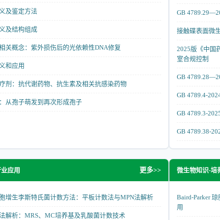
义及鉴定方法
GB 4789.
义及结构组成
接触碟表面微
相关概念：紫外损伤后的光依赖性DNA修复
2025版《中
室合规控制
义和应用
GB 4789.
疗剂：抗代谢药物、抗生素及相关抗感染药物
GB 4789.
：从孢子萌发到再次形成孢子
GB 4789.3
GB 4789.3
行业应用
微生物知识-培
更多>>
胞增生李斯特氏菌计数方法：平板计数法与MPN法解析
Baird-Pa
用
法解析：MRS、MC培养基及乳酸菌计数技术