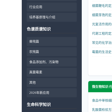
细菌鞭毛的定
行业应用
细菌芽孢的定
培养基原理与介绍
光复活作用的
色谱质谱知识
代谢工程的定
兽残篇
常见的化学治
农残篇
霉菌的生活史
食品添加剂、污染物
真菌霉素
其他
微生物知识-
2026年新应用
食品中单核细
生命科学知识
乳酸菌检验方