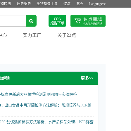
生物检测
色谱质谱
生物制造工具
过滤
慧养
Language
中心
实力工厂
关于逗点
准解读
更多>>
3-2025标准更新后大肠菌群检测常见问题与实操解答
4—2013 出口食品中弓形菌检测方法解析：常规培养与PCR确
44—2020 创伤弧菌检验方法解析：水产品样品处理、PCR筛查