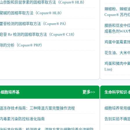
奈酚和异鼠李素的固相萃取方法（Copure® HLB）
辣椒粉、辣椒
碱的固相萃取方法（Copure® HLB）
Copure® 苏
苷检测的固相萃取方法（Copure® PA）
腊肠和豆皮中红
成着色剂WAX
苷 Re 检测的固相萃取方法（Copure® C18）
鸡蛋中氯霉素残留
的分析（Copure® PRP）
花生油、大米中植
鸡蛋和猪肉中氟虫
Lim)
-细胞培养基
生命科学知识-
更多>>
温冻存技术指南：三种降温方案完整操作流程
细胞培养常用
内毒素污染防控标准化指南
告别实验不确
治标准化指南：检测技术、清除方案与细胞培养全流程防