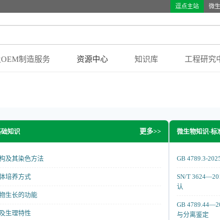
逗点主站
微
OEM制造服务
资源中心
知识库
工程研究
基础知识
微生物知识-标
更多>>
构及其染色方法
GB 4789.
体培养方式
SN/T 362
认
物生长的功能
GB 4789.
及生理特性
与分离鉴定