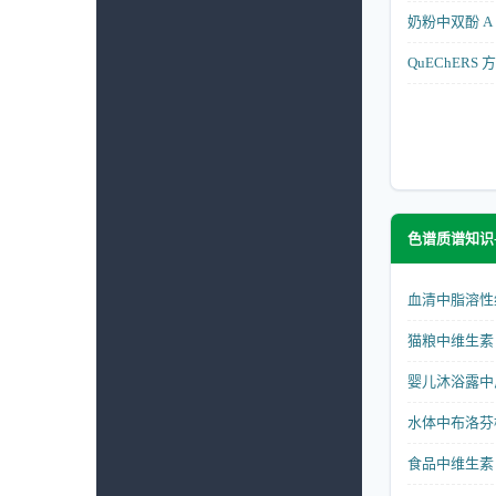
奶粉中双酚 A 
QuEChER
色谱质谱知识
血清中脂溶性维
猫粮中维生素 
婴儿沐浴露中
水体中布洛芬检
食品中维生素 D