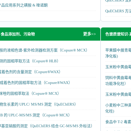
QuEChER
 水产品应用系列之磺胺 & 喹诺酮
QuEChERS 
-食品添加剂、污染物
色谱质谱知识-
更多>>
的液相色谱-紫外检测器检测方案（Copure® MCX）
苹果醋中展青霉素
净化板)
的固相萃取方法（Copure® HLB）
玉米粉中黄曲
着色剂的含量测定（Copure®WAX）
饲料中黄曲霉毒素
成着色剂的固相萃取方法（Copure®WAX）
功能净化柱）
咪唑的固相萃取法（Copure® MCX）
玉米粉中黄曲
物生长素的 UPLC/ MS/MS 测定（QuEChERS）
小麦粉中三种真菌
化柱)
的 UPLC-MS/MS 测定（Copure® MCX）
食品中 T-2 毒素
甲基亚硝胺的测定（QuEChERS 结合 GC-MS/MS 外标法）