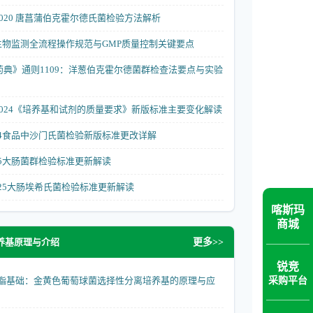
29—2020 唐菖蒲伯克霍尔德氏菌检验方法解析
生物监测全流程操作规范与GMP质量控制关键要点
国药典》通则1109：洋葱伯克霍尔德菌群检查法要点与实验
28—2024《培养基和试剂的质量要求》新版标准主要变化解读
4-2024食品中沙门氏菌检验新版标准更改详解
-2025大肠菌群检验标准更新解读
8-2025大肠埃希氏菌检验标准更新解读
喀斯玛
商城
养基原理与介绍
更多>>
锐竞
采购平台
rker 琼脂基础：金黄色葡萄球菌选择性分离培养基的原理与应