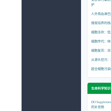
护
人外周血淋巴
微观培养的核
细胞冻存：低
细胞传代：体
细胞复苏：冻
从源头控污：
超全细胞污染
生命科学知识
DO Suppl
的补充物