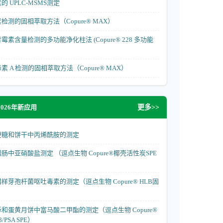
 UPLC-MSMS测定
测的固相萃取方法（Copure® MAX）
素含量检测的多功能净化柱法 (Copure® 228 多功能
 A 检测的固相萃取方法（Copure® MAX）
026年新应用
更多>>
硬糖和饼干中丙烯酰胺的测定
中亚硝酸盐测定 （逗点生物 Copure®椰壳活性炭SPE
芽孢杆菌呕吐毒素的测定（逗点生物 Copure® HLB固
和蛋黄月饼中富马酸二甲酯的测定（逗点生物 Copure®
PSA SPE）