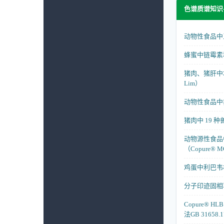
色谱质谱知识
动物性食品中五
蜂蜜中链霉素和
猪肉、猪肝中地
Lim）
动物性食品中
猪肉中 19 种兽
动物源性食品中
（Copure® 
鸡蛋中利巴韦林
分子印迹固相
Copure® 
法GB 316