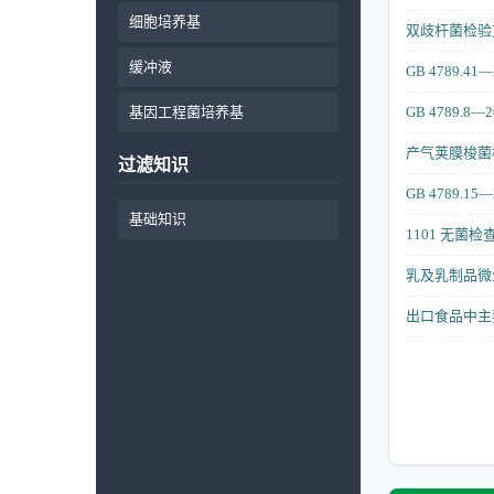
细胞培养基
双歧杆菌检验
缓冲液
GB 4789.
基因工程菌培养基
GB 4789.
产气荚膜梭菌检验
过滤知识
GB 4789.
基础知识
1101 无
乳及乳制品微
出口食品中主