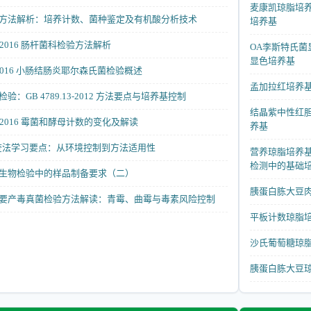
麦康凯琼脂培
方法解析：培养计数、菌种鉴定及有机酸分析技术
培养基
41—2016 肠杆菌科检验方法解析
OA李斯特氏
显色培养基
8—2016 小肠结肠炎耶尔森氏菌检验概述
孟加拉红培养
：GB 4789.13-2012 方法要点与培养基控制
结晶紫中性红胆
15—2016 霉菌和酵母计数的变化及解读
养基
菌检查法学习要点：从环境控制到方法适用性
营养琼脂培养基（
检测中的基础
生物检验中的样品制备要求（二）
胰蛋白胨大豆肉
要产毒真菌检验方法解读：青霉、曲霉与毒素风险控制
平板计数琼脂培
沙氏葡萄糖琼脂
胰蛋白胨大豆琼