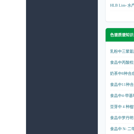
HLB Lim-
色谱质谱知识
乳粉中三聚氰胺
食品中丙酸检测
奶茶中8种合成
食品中11种合
食品中4-甲基
豆芽中 4 种植
食品中罗丹明 B 
食品中 N- 二