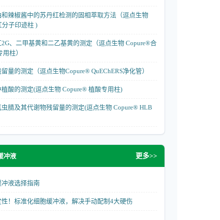
油和辣椒酱中的苏丹红检测的固相萃取方法（逗点生物
丹红分子印迹柱 )
2G、二甲基黄和二乙基黄的测定（逗点生物 Copure®合
专用柱）
量的测定（逗点生物Copure® QuEChERS净化管）
酸的测定(逗点生物 Copure® 植酸专用柱)
腈及其代谢物残留量的测定(逗点生物 Copure® HLB
缓冲液
更多>>
缓冲液选择指南
定性！标准化细胞缓冲液，解决手动配制4大硬伤