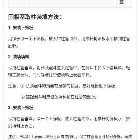
盒
固相萃取柱装填方法：
1. 安装下筛板
用镊子取一个下筛板，放入空柱管顶部，用推杆将筛板水平推到柱管
底部。
2. 装填填料
保持柱管垂直，将长颈漏斗置入柱管中，在漏斗中加入所需填料，轻
轻提起漏斗，同时轻敲柱管使填料上表面平齐。
注意：① 长颈漏斗的颈要有足够的长度，最好能接近下筛板；
② 提起漏斗时应避免填料粘在柱管内壁上。
3. 安装上筛板
保持柱管垂直，取一个上筛板，放入柱管顶部，用推杆将筛板水平推
到填料上表面。
注意：当填料上表面和筛板之间有空隙时，保持柱管垂直并轻敲外壁，再次