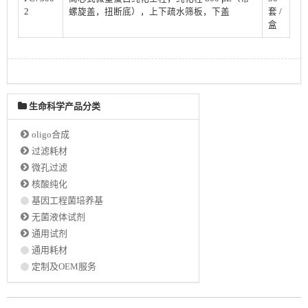
2
螺旋盖，扭断底），上下疏水筛板，下盖
套
/
盒
生命科学产品分类
oligo合成
过滤耗材
微孔过滤
核酸纯化
基因工程菌培养基
无菌液体试剂
通用试剂
通用耗材
定制及OEM服务