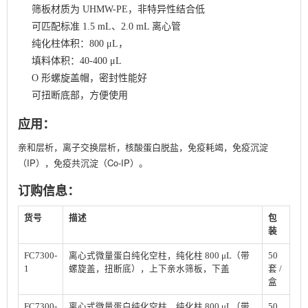
筛板材质为 UHMW-PE，非特异性结合低
可匹配标准 1.5 mL、2.0 mL 离心管
纯化柱体积：800 μL，
填料体积：40-400 μL
O 形螺旋盖帽，密封性能好
可扭断底部，方便使用
应用：
亲和层析，离子交换层析，核酸蛋白脱盐，免疫耗竭，免疫沉淀
（IP），免疫共沉淀（Co-IP）。
订购信息：
货号
描述
包
装
FC7300-
离心式微量蛋白纯化空柱，纯化柱
800 μL
（带
50
1
螺旋盖，扭断底），上下亲水筛板，下盖
套
/
盒
FC7300-
离心式微量蛋白纯化空柱，纯化柱
800 μL
（带
50