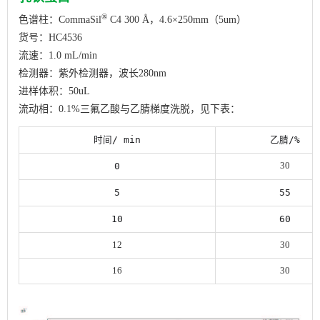
®
色谱柱：CommaSil
C4 300 Å，4.6×250mm（5um）
货号：HC4536
流速：1.0 mL/min
检测器：紫外检测器，波长280nm
进样体积：50uL
流动相：0.1%三氟乙酸与乙腈梯度洗脱，见下表：
时间/ min
乙腈/%
0
30
5
55
10
60
12
30
16
30