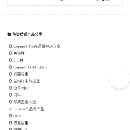
250×4.6mm
HC4536
色谱质谱产品分类
Copure® Pro高通量解决方案
色谱柱
SPE柱
®
Copure
QuEChERS
真菌毒素
生物样本前处理
设备/耗材
填料
即用型缓冲液
®
Silibase
品牌产品
OEM
行业应用
资源中心