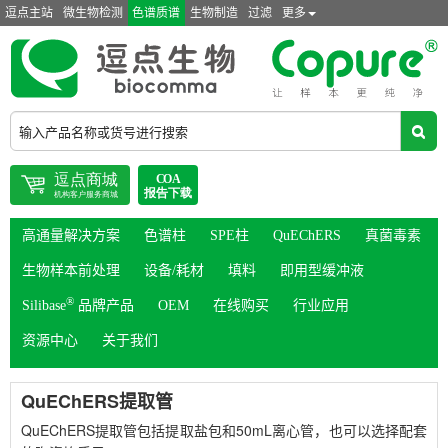
逗点主站
微生物检测
色谱质谱
生物制造
过滤
更多
高通量解决方案
色谱柱
SPE柱
QuEChERS
真菌毒素
生物样本前处理
设备/耗材
填料
即用型缓冲液
®
Silibase
品牌产品
OEM
在线购买
行业应用
资源中心
关于我们
QuEChERS提取管
QuEChERS提取管包括提取盐包和50mL离心管，也可以选择配套