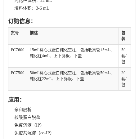
纯化柱体积：22 mL
填料体积：3-6 mL
订购信息：
货号
描述
包
装
FC7600
15mL离心式蛋白纯化空柱，包括收集管15mL、
50
纯化柱4mL、上下筛板、下盖
套/
包
FC7500
50mL离心式蛋白纯化空柱，包括收集管50mL、
20
纯化柱22mL、上下筛板、下盖
套/
包
应用：
亲和层析
核酸蛋白脱盐
免疫沉淀（IP）
免疫共沉淀（co-IP）