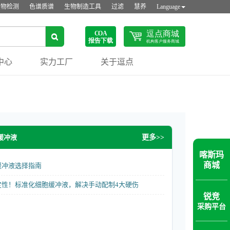
生物检测
色谱质谱
生物制造工具
过滤
慧养
Language
中心
实力工厂
关于逗点
缓冲液
更多>>
喀斯玛
商城
缓冲液选择指南
定性！标准化细胞缓冲液，解决手动配制4大硬伤
锐竞
采购平台