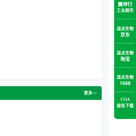
震坤行
工业超市
逗点生物
京东
逗点生物
淘宝
逗点生物
1688
更多>>
COA
报告下载