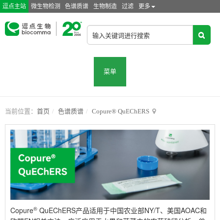
逗点主站
微生物检测
色谱质谱
生物制造
过滤
更多
菜单
当前位置：
首页
色谱质谱
Copure® QuEChERS
®
Copure
QuEChERS产品适用于中国农业部NY/T、美国AOAC和