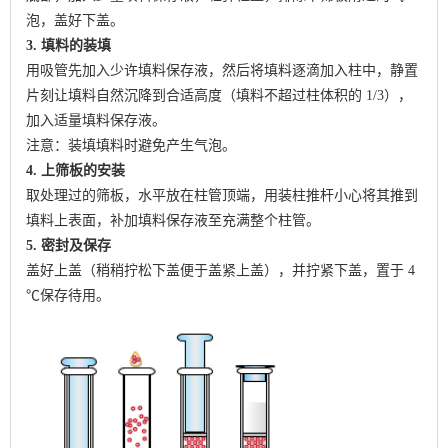
泡，盖好下盖。
3. 填料的装填
用吸管先加入少许填料保存液，然后将填料逐滴加入柱中，静置
片刻让填料自然沉降到合适高度（填料不超过柱体积的 1/3），
加入适量填料保存液。
注意：装填填料时避免产生气泡。
4. 上筛板的安装
取处理过的筛板，水平放在柱管顶端，用装柱推杆小心将其推到
填料上表面，补加填料保存液至充满整个柱管。
5. 密封及保存
盖好上盖（稍稍拧松下盖便于盖紧上盖），并拧紧下盖，置于 4
℃保存待用。