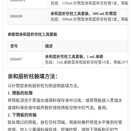
006009-1
包括：150mL针筒型亲和层析空柱管5支，筛板
亲和层析空柱工具套装，300 mL针筒型
006008
包括：300mL针筒型亲和层析空柱管3支，筛板
串联型亲和层析空柱工具套装
货号
描述
亲和层析空柱工具套装，1 mL串联
006007
包括：1mL串联型亲和层析空柱管10支，筛板20个
亲和层析柱装填方法：
以针筒型亲和层析柱为例说明装填方法。
1. 筛板的处理
将筛板浸泡于蒸馏水或填料保存液中过夜，或将筛板放入蒸馏水
或填料保存液中超声数秒排除筛板空隙中的气泡，备用。
2. 下筛板的安装
取处理过的筛板，放在空柱顶端，用装柱推杆将其水平推到柱管
底部，加入少量填料保存液，轻弹柱壁，排除下筛板附近的气