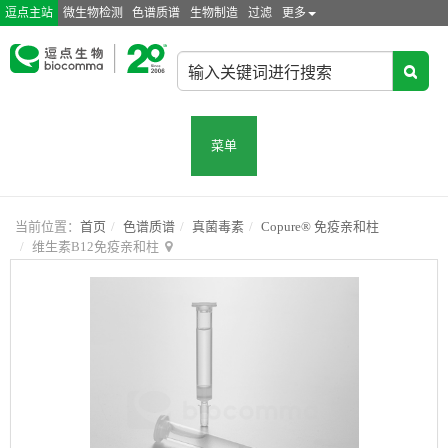
逗点主站
微生物检测
色谱质谱
生物制造
过滤
更多
菜单
当前位置：
首页
色谱质谱
真菌毒素
Copure® 免疫亲和柱
维生素B12免疫亲和柱