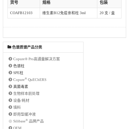
货号
规格
包装
COAFB12103
维生素B12免疫亲和柱 3ml
20 支 / 盒
色谱质谱产品分类
Copure® Pro高通量解决方案
色谱柱
SPE柱
®
Copure
QuEChERS
真菌毒素
生物样本前处理
设备/耗材
填料
即用型缓冲液
®
Silibase
品牌产品
OEM