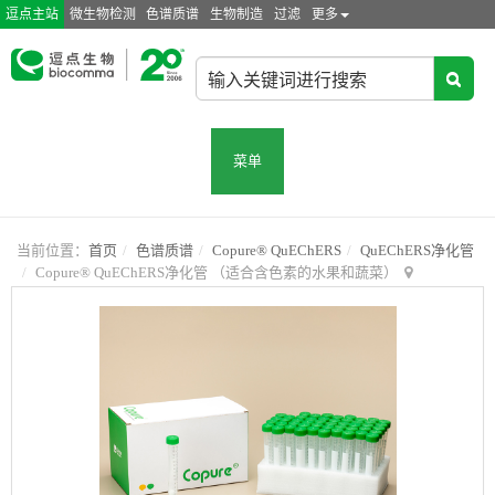
逗点主站
微生物检测
色谱质谱
生物制造
过滤
更多
菜单
当前位置：
首页
色谱质谱
Copure® QuEChERS
QuEChERS净化管
Copure® QuEChERS净化管 （适合含色素的水果和蔬菜）