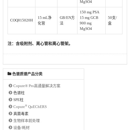
MgSO4
150 mg PSA
15 mL净
GB/EN方
15 mg GCB
50支/
COQ015020H
化管
法
900 mg
盒
MgSO4
注：含吸附剂、离心管和离心管架。
色谱质谱产品分类
Copure® Pro高通量解决方案
色谱柱
SPE柱
®
Copure
QuEChERS
真菌毒素
生物样本前处理
设备/耗材