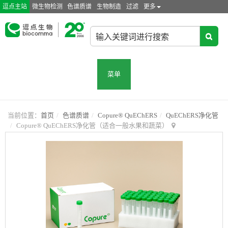
逗点主站
微生物检测
色谱质谱
生物制造
过滤
更多
菜单
当前位置：
首页
色谱质谱
Copure® QuEChERS
QuEChERS净化管
Copure® QuEChERS净化管（适合一般水果和蔬菜）