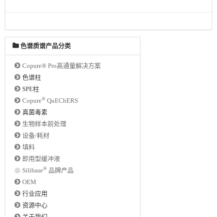
色谱质谱产品分类
Copure® Pro高通量解决方案
色谱柱
SPE柱
®
Copure
QuEChERS
真菌毒素
生物样本前处理
设备/耗材
填料
即用型缓冲液
®
Silibase
品牌产品
OEM
行业应用
资源中心
关于我们