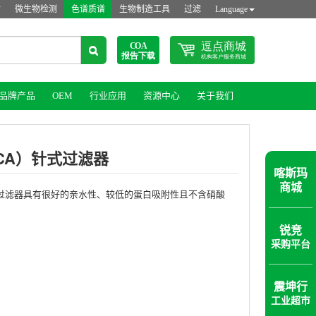
站
微生物检测
色谱质谱
生物制造工具
过滤
Language
品牌产品
OEM
行业应用
资源中心
关于我们
CA）针式过滤器
喀斯玛
商城
过滤器具有很好的亲水性、较低的蛋白吸附性且不含硝酸
锐竞
采购平台
震坤行
工业超市