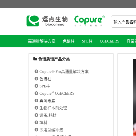
高通量解决方案
色谱柱
SPE柱
QuEChERS
真菌
色谱质谱产品分类
Copure® Pro高通量解决方案
色谱柱
SPE柱
®
Copure
QuEChERS
真菌毒素
生物样本前处理
设备/耗材
填料
即用型缓冲液
®