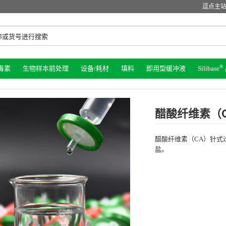
逗点主
®
毒素
生物样本前处理
设备/耗材
填料
即用型缓冲液
Silibase
醋酸纤维素（
醋酸纤维素（CA）针式
盐。