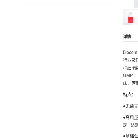
详情
Bio
行业
及
种细胞
GMP
床、家
特点：
●
无菌
●高质
定，达
●基础