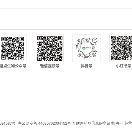
逗点生物公众号
微信视频号
抖音号
小红书号
091587号
粤公网安备 44030702004152号
互联网药品信息服务证书[粤-非经营性-2