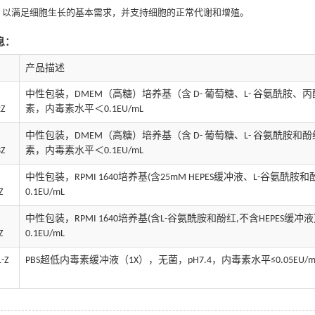
，以满足细胞生长的基本需求，并支持细胞的正常代谢和增殖。
息：
产品描述
中性包装，
DMEM
（高糖）培养基（含
D-
葡萄糖、
L-
谷氨酰胺、丙
Z
素，内毒素水平＜
0.1EU/mL
中性包装，
DMEM
（高糖）培养基（含
D-
葡萄糖、
L-
谷氨酰胺和酚
Z
素，内毒素水平＜
0.1EU/mL
中性包装，
RPMI 1640
培养基
(
含
25mM HEPES
缓冲液、
L-
谷氨酰胺和
Z
0.1EU/mL
中性包装，
RPMI 1640
培养基
(
含
L-
谷氨酰胺和酚红
,
不含
HEPES
缓冲液
Z
0.1EU/mL
-Z
PBS
超低内毒素缓冲液（
1X
），无菌，
pH7.4
，内毒素水平
≤0.05EU/m