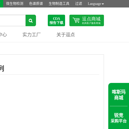
站
微生物检测
色谱质谱
生物制造工具
过滤
Language
中心
实力工厂
关于逗点
列
喀斯玛
商城
锐竞
采购平台