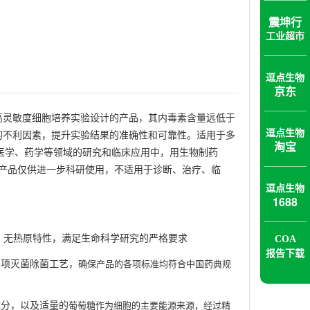
震坤行
工业超市
逗点生物
京东
为高灵敏度细胞培养实验设计的产品，其内毒素含量远低于
少细胞培养中的不利因素，提升实验结果的准确性和可靠性。适用于多
逗点生物
淘宝
医学、药学等领域的研究和临床应用中
，
用生物制药
本产品仅供进一步科研使用，不适用于诊断、治疗、临
逗点生物
1688
、无热原特性，满足生命科学研究的严格要求
COA
报告下载
多项灭菌除菌工艺，
确保产品的各项标准均符合中国药典规
成分，以及适量的
葡萄糖作为细胞的主要能源来源，经过精