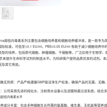
comma超低内毒素系列主要包含细胞培养基和细胞培养缓冲液，是一款专
国际标准，可低至
≤0.1 EU/ml，PBS≤0.05 EU/ml 有助于减
类型的培养，包括原代细胞、肿瘤细胞、干细胞等，广泛应用于生物学、
工艺来提升生命科学试剂的制造水平。为科研客户提供品质优良的试剂。
庭及其它用途。
无酶无热原：产品严格遵循
GMP级洁净生产标准，确保产品的无菌、无酶
量：公司采用先进的纯化水、注射用水设备以及滤膜除菌过滤系统，结合
到超低内毒素水平
营养成分丰富：包含多种细胞生长所需的氨基酸、维生素、无机盐等营养