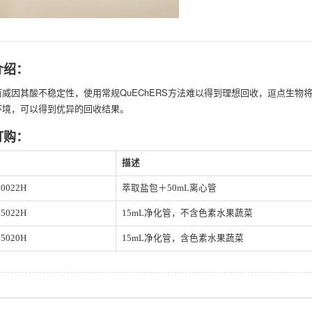
介绍：
威因其酸不稳定性，使用常规QuEChERS方法难以得到理想回收，逗点生物将
环境，可以得到优异的回收结果。
订购：
描述
0022H
萃取盐包＋50mL离心管
5022H
15mL净化管，不含色素水果蔬菜
5020H
15mL净化管，含色素水果蔬菜