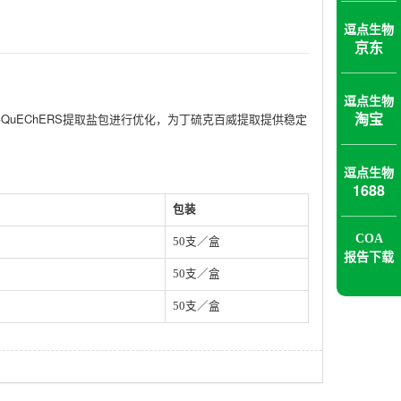
逗点生物
京东
逗点生物
淘宝
QuEChERS提取盐包进行优化，为丁硫克百威提取提供稳定
逗点生物
1688
包装
COA
50支／盒
报告下载
50支／盒
50支／盒