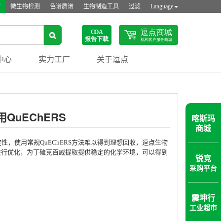
站
微生物检测
色谱质谱
生物制造工具
过滤
Language
中心
实力工厂
关于逗点
QuEChERS
喀斯玛
商城
性，使用常规QuEChERS方法难以得到理想回收，逗点生物
盐包进行优化，为丁硫克百威提取提供稳定的化学环境，可以得到
锐竞
采购平台
震坤行
工业超市