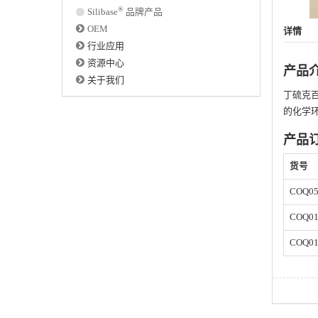
®
Silibase
品牌产品
OEM
详情
行业应用
资源中心
产品
关于我们
丁硫克百
的化学
产品
货号
COQ05
COQ01
COQ01