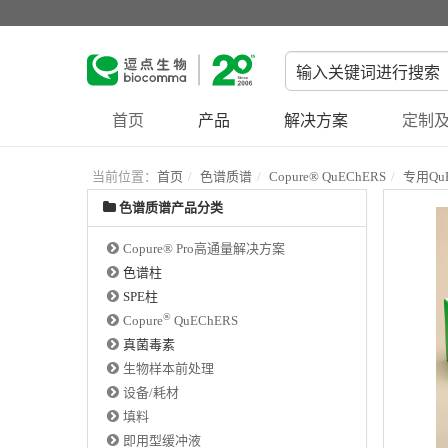
首页
产品
解决方案
定制及
当前位置：
首页
色谱质谱
Copure® QuEChERS
专用QuE
色谱质谱产品分类
Copure® Pro高通量解决方案
色谱柱
SPE柱
®
Copure
QuEChERS
真菌毒素
生物样本前处理
设备/耗材
填料
即用型缓冲液