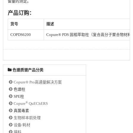
留量的测定。
产品订购：
货号
描述
COPDS6200
Copure® PDS 固相萃取柱（复合高分子聚合物材料 SPE
色谱质谱产品分类
Copure® Pro高通量解决方案
色谱柱
SPE柱
®
Copure
QuEChERS
真菌毒素
生物样本前处理
设备/耗材
填料