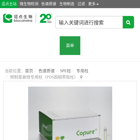
逗点主站
微生物检测
色谱质谱
生物制造
过滤
更多
菜单
当前位置：
首页
色谱质谱
SPE柱
专用柱
预制菜兽残专用柱（PDS固相萃取柱）