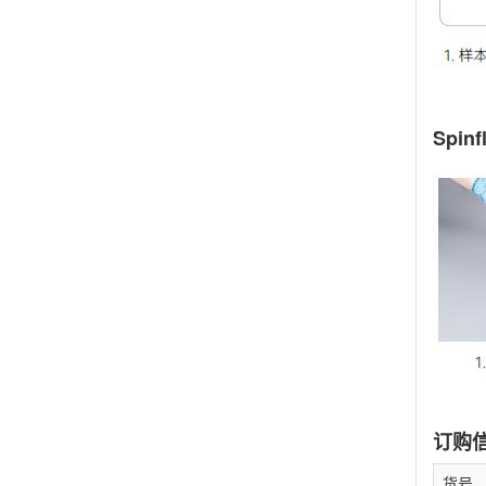
Spinf
订购
货号