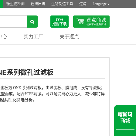
站
微生物检测
色谱质谱
生物制造工具
过滤
Language
中心
实力工厂
关于逗点
NE系列微孔过滤板
滤板为 ONE 系列过滤板，由过滤板、膜组成，没有导流板；
塑而成，配合PTFE滤膜，可以耐受离心力更大，减少非特异
别适用生化筛选分析。
喀斯玛
商城