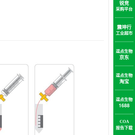
锐竞
采购平台
震坤行
工业超市
逗点生物
京东
逗点生物
淘宝
逗点生物
1688
COA
报告下载