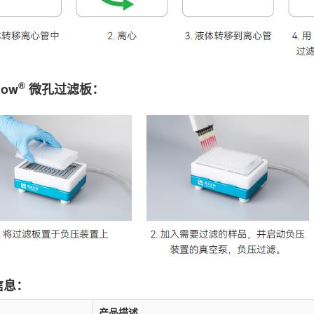
®
low
微孔过滤板
：
信息：
产品描述