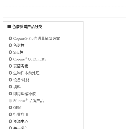
色谱质谱产品分类
Copure® Pro高通量解决方案
色谱柱
SPE柱
®
Copure
QuEChERS
真菌毒素
生物样本前处理
设备/耗材
填料
即用型缓冲液
®
Silibase
品牌产品
OEM
行业应用
资源中心
关于我们