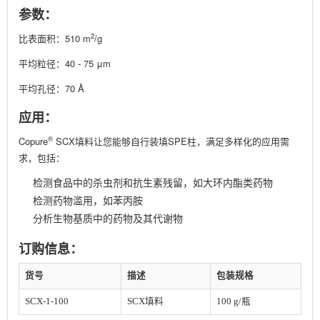
参数：
2
比表面积：510 m
/g
平均粒径：40 - 75 μm
平均孔径：70 Å
应用：
®
Copure
SCX填料让您能够自行装填SPE柱，满足多样化的应用需
求，包括：
检测食品中的杀虫剂和抗生素残留，如大环内酯类药物
检测药物滥用，如苯丙胺
分析生物基质中的药物及其代谢物
订购信息：
货号
描述
包装规格
SCX-1-100
SCX填料
100 g/瓶