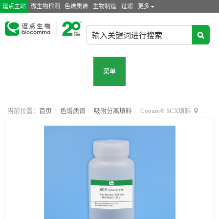
逗点主站
微生物检测
色谱质谱
生物制造
过滤
更多
菜单
当前位置：
首页
色谱质谱
吸附分离填料
Copure® SCX填料