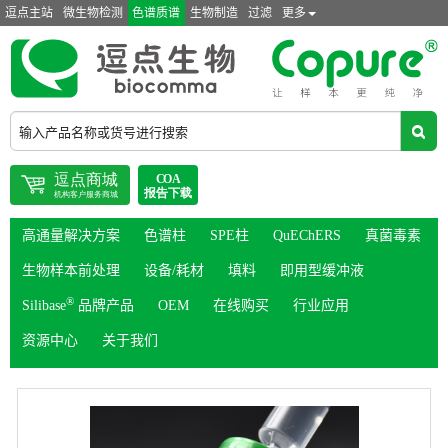
逗点主站
微生物检测
色谱质谱
生物制造
过滤
更多
高通量解决方案
色谱柱
SPE柱
QuEChERS
真菌毒素
生物样本前处理
设备/耗材
填料
即用型缓冲液
®
Silibase
品牌产品
OEM
在线购买
行业应用
资源中心
关于我们