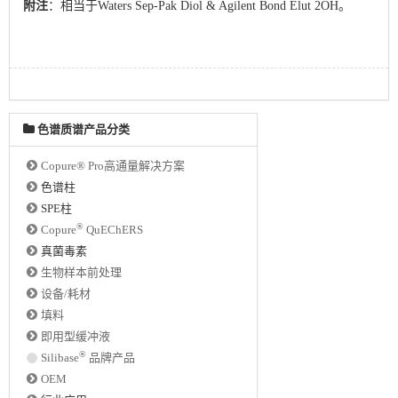
附注
：相当于Waters Sep-Pak Diol & Agilent Bond Elut 2OH。
色谱质谱产品分类
Copure® Pro高通量解决方案
色谱柱
SPE柱
®
Copure
QuEChERS
真菌毒素
生物样本前处理
设备/耗材
填料
即用型缓冲液
®
Silibase
品牌产品
OEM