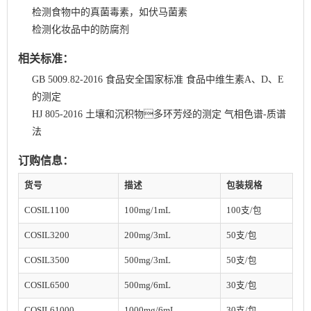
检测食物中的真菌毒素，如伏马菌素
检测化妆品中的防腐剂
相关标准：
GB 5009.82-2016 ⻝品安全国家标准 ⻝品中维⽣素A、D、E
的测定
HJ 805-2016 ⼟壤和沉积物多环芳烃的测定 ⽓相⾊谱-质谱
法
订购信息：
货号
描述
包装规格
COSIL1100
100mg/1mL
100支/包
COSIL3200
200mg/3mL
50支/包
COSIL3500
500mg/3mL
50支/包
COSIL6500
500mg/6mL
30支/包
COSIL61000
1000mg/6mL
30支/包