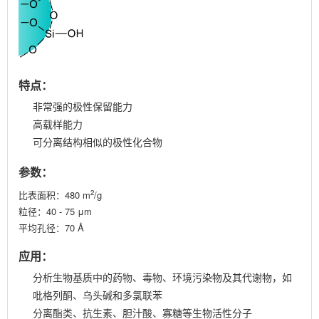
特点：
非常强的极性保留能力
高载样能力
可分离结构相似的极性化合物
参数：
2
比表面积：480 m
/g
粒径：40 - 75 μm
平均孔径：70 Å
应用：
分析生物基质中的药物、毒物、环境污染物及其代谢物，如
吡格列酮、乌头碱和多氯联苯
分离酯类、抗生素、胆汁酸、寡糖等生物活性分子