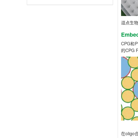
逗点生物
Emb
CPG和
的CPG F
在oli