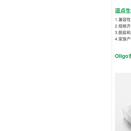
逗点生
1.兼容性
2.规格
3.脱盐
4.家族产
Olig