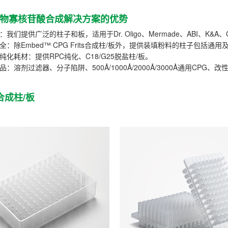
物寡核苷酸合成解决方案的优势
：我们提供广泛的柱子和板，适用于Dr. Oligo、Mermade、ABI、K&A、Ol
齐全：除Embed™ CPG Frits合成柱/板外，提供装填粉料的柱子包括通
和纯化耗材：提供RPC纯化、C18/G25脱盐柱/板。
品：溶剂过滤器、分子陷阱、500Å/1000Å/2000Å/3000Å通用CPG、
o合成柱/板