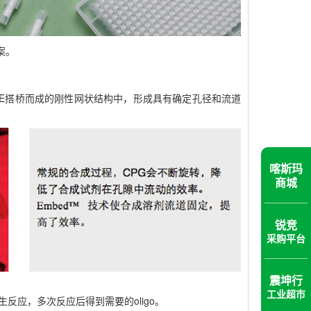
案。
嵌入PE搭桥而成的刚性网状结构中，形成具有确定孔径和流道
喀斯玛
商城
锐竞
采购平台
震坤行
工业超市
发生反应，多次反应后得到需要的oligo。