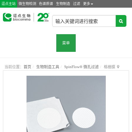
逗点主站
微生物检测
色谱质谱
生物制造
过滤
更多
菜单
当前位置：
首页
生物制造工具
SpinFlow® 微孔过滤
格栅膜