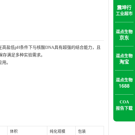
震坤行
工业超市
逗点生物
京东
高盐低pH条件下与核酸DNA具有超强的结合能力，且
保存满足多种实验需求。
逗点生物
淘宝
应用。
逗点生物
1688
COA
报告下载
体积
纯化规模
包装