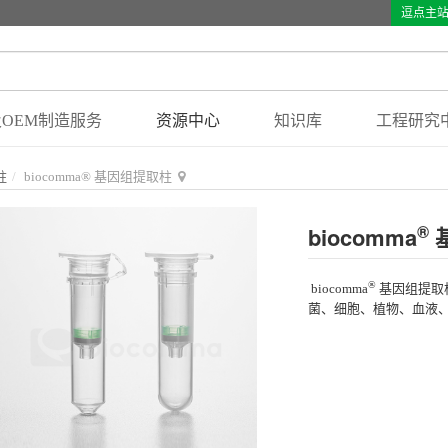
逗点主
OEM制造服务
资源中心
知识库
工程研究
柱
biocomma® 基因组提取柱
®
biocomma
®
biocomma
基因组提取
菌、细胞、植物、血液、