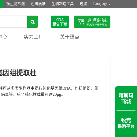
站
微生物检测
色谱质谱
生物制造工具
过滤
Language
中心
实力工厂
关于逗点
基因组提取柱
柱可从多类型样品中提取纯化基因组DNA，包括组织、细
喀斯玛
病毒等，单个纯化柱载量可达20μg。
商城
锐竞
采购平台