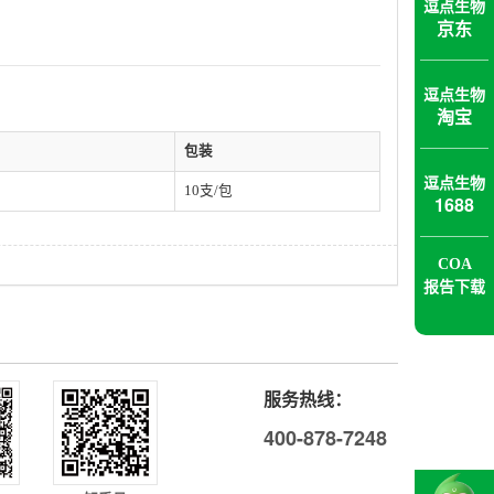
逗点生物
京东
逗点生物
淘宝
包装
逗点生物
10支/包
1688
COA
报告下载
服务热线：
400-878-7248