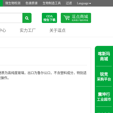
站
微生物检测
色谱质谱
生物制造工具
过滤
Language
中心
实力工厂
关于逗点
喀斯玛
商城
材质为高纯度玻璃，出口为鲁尔公口，不含塑料成分，特别适
锐竞
取操作。
采购平台
震坤行
工业超市