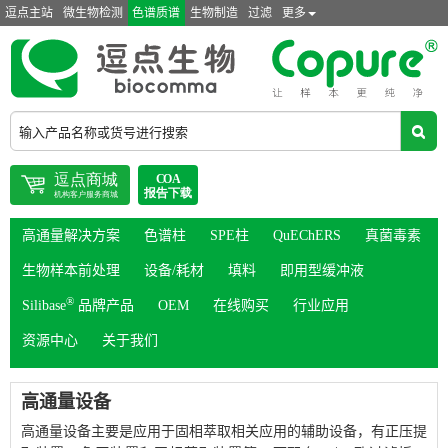
逗点主站
微生物检测
色谱质谱
生物制造
过滤
更多
高通量解决方案
色谱柱
SPE柱
QuEChERS
真菌毒素
生物样本前处理
设备/耗材
填料
即用型缓冲液
®
Silibase
品牌产品
OEM
在线购买
行业应用
资源中心
关于我们
高通量设备
高通量设备主要是应用于固相萃取相关应用的辅助设备，有正压提