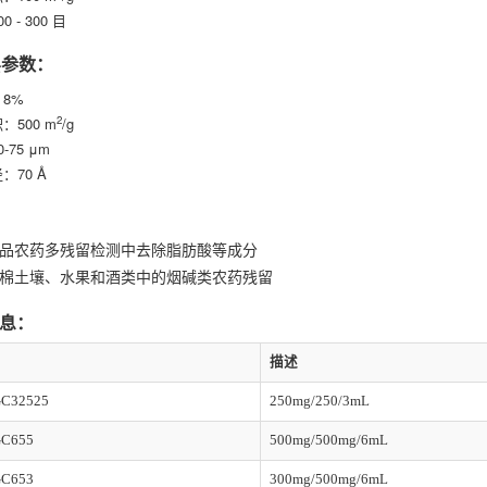
 - 300 目
层参数：
8%
2
：500 m
/g
-75 μm
：70 Å
品农药多残留检测中去除脂肪酸等成分
棉土壤、水果和酒类中的烟碱类农药残留
息：
描述
C32525
250mg/250/3mL
C655
500mg/500mg/6mL
C653
300mg/500mg/6mL