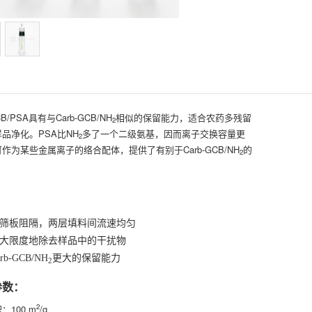
CB/PSA具有与Carb-GCB/NH
相似的保留能力，适合农药多残留
2
品净化。PSA比NH
多了一个二级氨基，因而离子交换容量更
2
作为某些金属离子的络合配体，提供了有别于Carb-GCB/NH
的
2
。
筛板阻隔，两层填料间流速均匀
大限度地除去样品中的干扰物
rb-GCB/NH
更大的保留能力
2
参数：
2
：100 m
/g