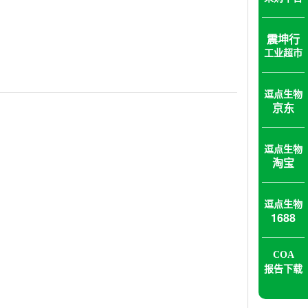
震坤行
工业超市
逗点生物
京东
逗点生物
淘宝
逗点生物
1688
COA
报告下载