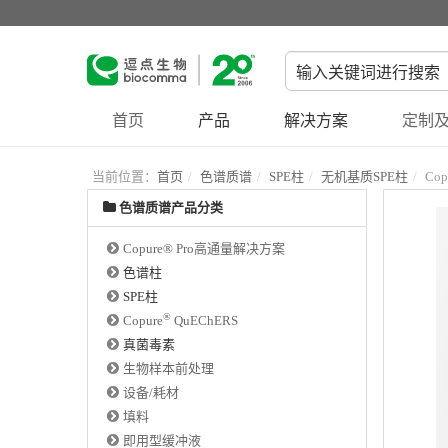
首页
产品
解决方案
定制及
当前位置：
首页
色谱质谱
SPE柱
无机基质SPE柱
Cop
色谱质谱产品分类
Copure® Pro高通量解决方案
色谱柱
SPE柱
®
Copure
QuEChERS
真菌毒素
生物样本前处理
设备/耗材
填料
即用型缓冲液