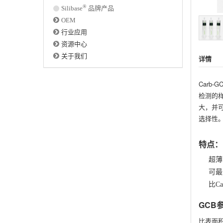
®
Silibase
品牌产品
OEM
行业应用
资源中心
关于我们
详情
Carb-G
检测的样
大，并可
选择性
特点：
超薄
可最
比Ca
GCB
比表面积