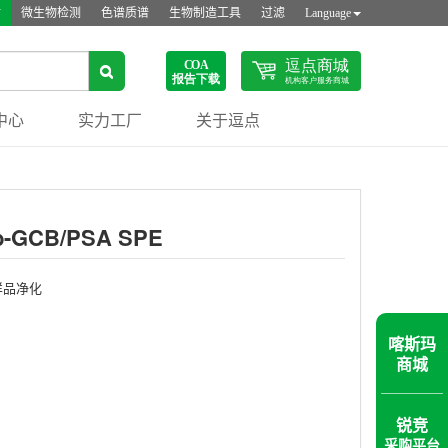
站
微生物检测
色谱质谱
生物制造工具
过滤
Language
中心
实力工厂
关于逗点
b-GCB/PSA SPE
样品净化
喀斯玛
商城
锐竞
采购平台