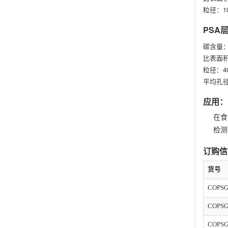
粒径：100
PSA
碳含量：
比表面积
粒径：40
平均孔径
应用：
在食
检测
订购信
货号
COPSG
COPSG
COPSG