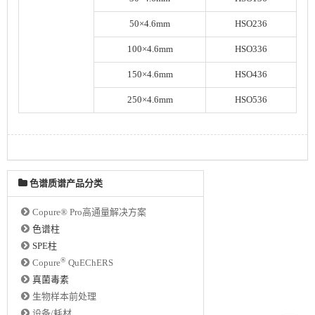
50×4.6mm
HSO236
100×4.6mm
HSO336
150×4.6mm
HSO436
250×4.6mm
HSO536
色谱质谱产品分类
Copure® Pro高通量解决方案
色谱柱
SPE柱
®
Copure
QuEChERS
真菌毒素
生物样本前处理
设备/耗材