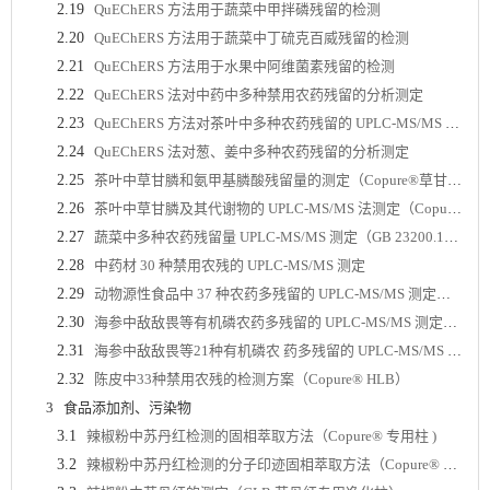
2.19
QuEChERS 方法用于蔬菜中甲拌磷残留的检测
2.20
QuEChERS 方法用于蔬菜中丁硫克百威残留的检测
2.21
QuEChERS 方法用于水果中阿维菌素残留的检测
2.22
QuEChERS 法对中药中多种禁用农药残留的分析测定
2.23
QuEChERS 方法对茶叶中多种农药残留的 UPLC-MS/MS 测定
2.24
QuEChERS 法对葱、姜中多种农药残留的分析测定
2.25
茶叶中草甘膦和氨甲基膦酸残留量的测定（Copure®草甘膦专用柱）
2.26
茶叶中草甘膦及其代谢物的 UPLC-MS/MS 法测定（Copure® 草甘膦专用柱）
2.27
蔬菜中多种农药残留量 UPLC-MS/MS 测定（GB 23200.121-2021）
2.28
中药材 30 种禁用农残的 UPLC-MS/MS 测定
2.29
动物源性食品中 37 种农药多残留的 UPLC-MS/MS 测定（Lipoclean 磷脂去除柱）
2.30
海参中敌敌畏等有机磷农药多残留的 UPLC-MS/MS 测定（Copure® QuEChERS）
2.31
海参中敌敌畏等21种有机磷农 药多残留的 UPLC-MS/MS 测定 （Lipoclean 磷脂去除柱）
2.32
陈皮中33种禁用农残的检测方案（Copure® HLB）
3
食品添加剂、污染物
3.1
辣椒粉中苏丹红检测的固相萃取方法（Copure® 专用柱 )
3.2
辣椒粉中苏丹红检测的分子印迹固相萃取方法（Copure® 专用柱 )