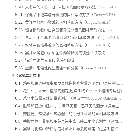
5.20
人参中的人参皂苷 Re 检测的固相萃取方法（Copure® C18）
5.21
保健品中淫羊藿苷检测的固相萃取方法（Copure® PA）
5.22
黄连中盐酸小檗碱的固相萃取方法（Copure® HLB）
5.23
银杏提取物中山奈酚和异鼠李素的固相萃取方法（Copure® HLB）
5.24
食品中维生素 D 含量检测的固相萃取方法（Copure® Silica）
5.25
水体中布洛芬检测的固相萃取方法（Copure® HLB）
5.26
婴儿沐浴露中尼泊金酯药物检测的快速萃取方法
5.27
猫粮中维生素 B12 的液相测定
5.28
血清中脂溶性维生素含量的分析（Copure® SLE）
6
2026年新应用
6.1
鸡蛋和猪肉中氟虫腈及其代谢物残留量的测定(逗点生物 Copure® HLB Lim)
6.2
花生油、大米中植酸的测定(逗点生物 Copure® 植酸专用柱)
6.3
鸡蛋中氯霉素残留量的测定（逗点生物Copure® QuEChERS净化管）
6.4
腊肠和豆皮中红2G、二甲基黄和二乙基黄的测定（逗点生物 Copure®合成着色剂WAX专用柱）
6.5
辣椒粉、辣椒油和辣椒酱中的苏丹红检测的固相萃取方法（逗点生物 Copure® 苏丹红分子印迹柱 )
6.6
手撕面包、荞酥和蛋黄月饼中富马酸二甲酯的测定（逗点生物 Copure® 无水硫酸钠/C18/PSA SPE）
6.7
婴幼儿乳粉中蜡样芽孢杆菌呕吐毒素的测定（逗点生物 Copure® HLB固相萃取小柱 )