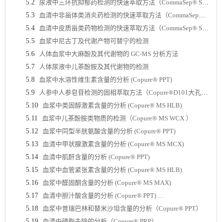
5.2
尿液中三环抗抑郁药检测的快速萃取方法（CommaSep® SLE）
5.3
血清中非甾体类消炎药检测的快速萃取方法（CommaSep® SLE）
5.4
血清中皮质甾类药物检测的快速萃取方法（CommaSep® SLE）
5.5
血浆中尼古丁及代谢产物可替宁的检测
5.6
人体血浆中大麻酚及其代谢物的 GC-MS 分析方法
5.7
人体尿液中儿茶酚胺及其代谢物的检测
5.8
血浆中水溶性维生素含量的分析 (Copure® PPT)
5.9
人参中人参皂苷检测的固相萃取方法（Copure®D101大孔树脂净化柱）
5.10
血浆中类固醇激素含量的分析 (Copure® MS HLB)
5.11
血浆中儿茶酚胺类物质的检测（Copure® MS WCX ）
5.12
血浆中同型半胱氨酸含量的分析 (Copure® PPT)
5.13
血清中甲状腺激素含量的分析 (Copure® MS MCX)
5.14
血清中肌酐含量的分析 (Copure® PPT)
5.15
血浆中血管紧张素含量的分析 (Copure® MS HLB)
5.16
血浆中醛固酮含量的分析 (Copure® MS MAX)
5.17
血清中胆汁酸含量的分析 (Copure® PPT) …
5.18
血浆中普瑞巴林和替米沙坦含量的分析（Copure® PPT）
5.19
血清中磷脂去除的分析（Copure® PRP）