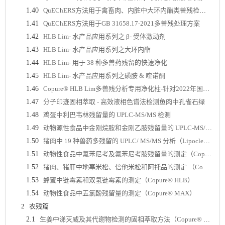
1.40
QuEChERS方法用于禽畜肉、内脏中大环内酯类兽残检测的UPLC-MS/MS分析 (Copure® 兽残专用QuEChERS)
1.41
QuEChERS方法用于GB 31658.17-2021多兽残处理方案
1.42
HLB Lim- 水产品应用系列之 β- 受体激动剂
1.43
HLB Lim- 水产品应用系列之大环内酯
1.44
HLB Lim- 用于 38 种多兽药残留的快速净化
1.45
HLB Lim- 水产品应用系列之磺胺 & 喹诺酮
1.46
Copure® HLB Lim多兽残分析专用净化柱-针对2022年国抽细则新增方法GB 31658.17中36种兽残测定的快速简便应用方案
1.47
分子印迹固相萃取 - 高效液相色谱法检测鱼肉中孔雀石绿
1.48
鸡蛋中利巴韦林残留量的 UPLC-MS/MS 检测
1.49
动物源性食品中金刚烷胺和金刚乙胺残留量的 UPLC-MS/MS 分析 （Copure® MCX）
1.50
猪肉中 19 种兽药多残留的 UPLC/ MS/MS 分析（Lipoclean）
1.51
动物性食品中氟苯尼考及氟苯尼考胺残留量的测定（Copure®MCX）
1.52
猪肉、猪肝中地塞米松、倍他米松和阿托品的测定 （Copure® HLB Lim）
1.53
蜂蜜中链霉素和双氢链霉素的测定（Copure® HLB）
1.54
动物性食品中五氯酚残留量的测定（Copure® MAX）
2
农残篇
2.1
生姜中涕灭威及其代谢物检测的固相萃取方法（Copure® NH 2 ）