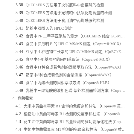
3.38
QuEChERS 方法用于火锅底料中罂粟碱的检测
3.39
QuEChERS 方法用于宠物粮中抗氧化剂含量的检测
3.40
QuEChERS 方法用于食用油中丙烯酰胺的检测
3.41
奶粉中双酚 A 的 HPLC 测定
3.42
食品中 N- 二甲基亚硝胺的测定（QuEChERS 结合 GC-MS/MS 外标法）
3.43
食品中罗丹明 B 的 UPLC-MS/MS 测定（Copure® MCX）
3.44
豆芽中 4 种植物生长素的 UPLC/ MS/MS 测定（QuEChERS）
3.45
食品中4-甲基咪唑的固相萃取法（Copure® MCX）
3.46
食品中11种合成着色剂的固相萃取方法（Copure®WAX）
3.47
奶茶中8种合成着色剂的含量测定（Copure®WAX）
3.48
食品中丙酸检测的固相萃取方法（Copure® HLB）
3.49
乳粉中三聚氰胺的液相色谱-紫外检测器检测方案（Copure® MCX）
4
真菌霉素
4.1
大米中黄曲霉毒素 B1 含量的免疫亲和柱法 （Copure® 黄曲霉毒素 B1 免疫亲和柱 )
4.2
植物油中黄曲霉毒素 B1 检测的免疫亲和柱法 （Copure® 黄曲霉毒素 B1 免疫亲和柱）
4.3
花生油中黄曲霉毒素 B1 含量检测的多功能净化柱法 (Copure® 226 多功能净化柱 )
4.4
牛奶中黄曲霉毒素 M1 检测的免疫亲和柱法 （Copure® 黄曲霉毒素 M1 免疫亲和柱）