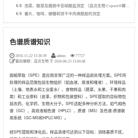
6.8
泡菜、酸菜及腊肠中亚硝酸盐测定 （逗点生物 Copure®椰壳活性炭SPE柱）
6.9
薯片、咖啡、硬糖和饼干中丙烯酰胺的测定
色谱质谱知识
2016-11-22 15:36:39
admin
77727
最后编辑：逗点生物 于 2026-06-23 13:04:48
固相萃取（SPE）是应用非常广泛的一种样品前处理方案。SPE所
处理的样品范围包括生物组织（如血液、尿液和唾液）、环境样品
（土壤、地表水和工业废水）、食物样品（蔬菜、水果、干果和肉
类）和工业原料（皮革、织物和包装塑料）。SPE提取的目标物包
括农药、化学药、生物大分子。SPE适配多种分析方法，如气相色
谱（GC）、高效液相色谱（HPLC）、质谱（MS）及色谱-质谱联
用系统（GC-MS和HPLC-MS）。
经SPE提取和净化后，样品溶液可达到以下目标：消除基质干扰，