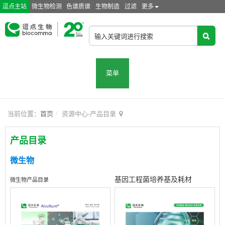
逗点主站
微生物检测
色谱质谱
生物制造
过滤
更多
菜单
当前位置：
首页
资源中心-产品目录
产品目录
微生物
基因工程菌培养基及耗材
微生物产品目录