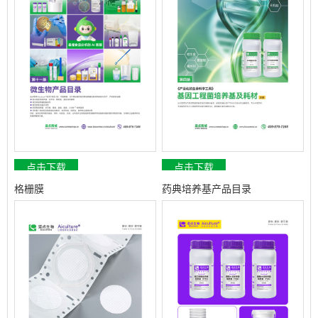
点击下载
点击下载
格栅膜
药典培养基产品目录