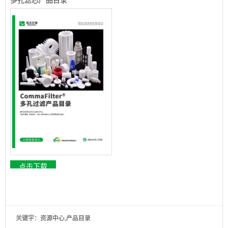
多孔滤芯产品目录
点击下载
关键字
：资源中心,产品目录