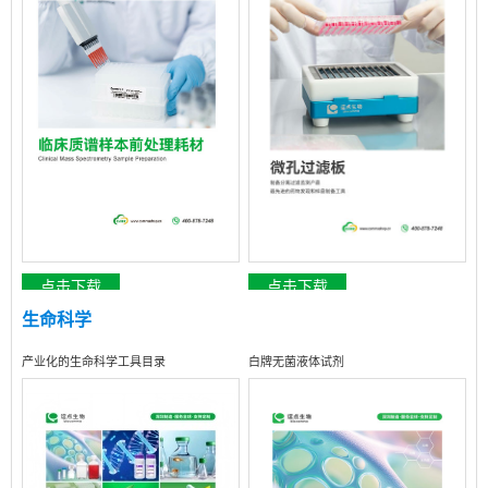
点击下载
点击下载
生命科学
产业化的生命科学工具目录
白牌无菌液体试剂