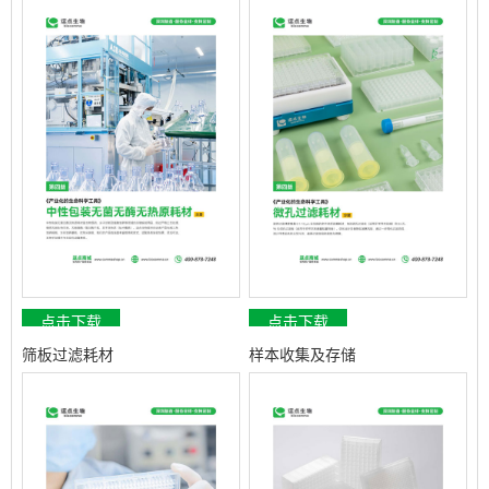
点击下载
点击下载
筛板过滤耗材
样本收集及存储