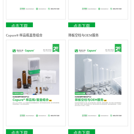
点击下载
点击下载
Copure® 样品瓶盖垫组合
筛板空柱与OEM服务
点击下载
点击下载