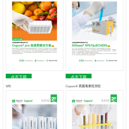
点击下载
点击下载
SPE
Copure® 真菌毒素检测柱