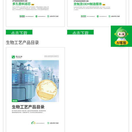
点击下载
点击下载
生物工艺产品目录